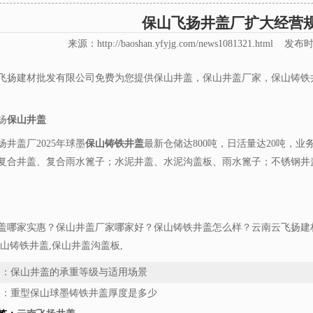
保山飞扬井盖厂扩大经营
来源：http://baoshan.yfyjg.com/news1081321.html 发布时间 
飞扬建材批发有限公司免费为您提供
保山井盖
，保山井盖厂家，保山铸铁
扬
保山井盖
扬井盖厂2025年球墨
保山铸铁井盖
最新仓储达800吨，日活量达20吨，业
复合井盖、复合雨水篦子；水泥井盖、水泥沟盖板、雨水篦子；不锈钢井
盖哪家实惠？保山井盖厂家哪家好？保山铸铁井盖怎么样？云南云飞扬建
保山铸铁井盖,保山井盖沟盖板,
条：
保山井盖的承重等级与适用场景
条：
重型保山球墨铸铁井盖厚度是多少