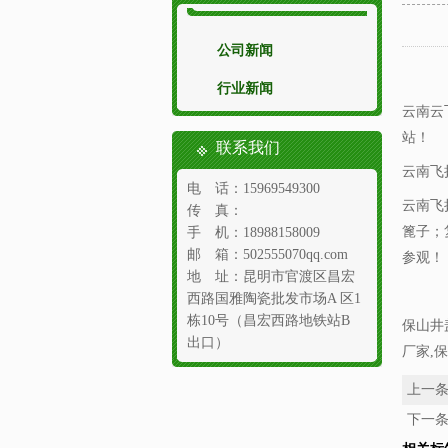
公司新闻
行业新闻
云南云
站！
联系我们
云南飞
电 话：15969549300
云南飞
传 真：
篦子；
手 机：18988158009
邮 箱：502555070qq.com
参观！
地 址：昆明市官渡区昌宏
西路国雅陶瓷批发市场A 区1
栋10号（昌宏西路地铁站B
保山井
出口）
厂家,
上一
下一