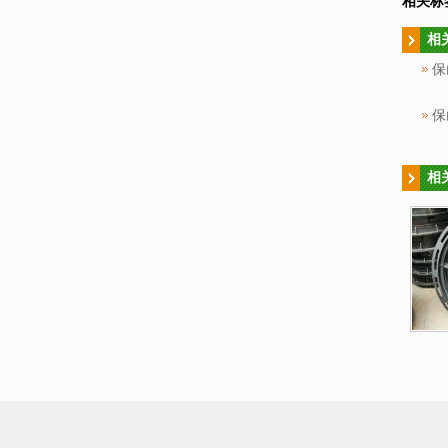
相关标
相
保
保
相