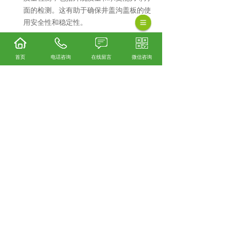
面的检测。这有助于确保井盖沟盖板的使
用安全性和稳定性。
井盖沟盖板可以焊接吗？井盖沟盖板的焊接不
仅要求技术精湛，还需要严格遵守相关安全规
首页
电话咨询
在线留言
微信咨询
范和操作规程，以确保焊接过程的安全性和可
靠性。我们是云南井盖沟盖板厂家，需要订购
速来联系我们哦。
保山井盖哪家实惠？保山井盖厂家哪家好？保
山铸铁井盖怎么样？云南云飞扬建材批发有限
公司专业提供保山井盖,保山井盖厂家,保山铸铁
井盖,保山井盖沟盖板,
相关标签：
井盖沟盖板可以焊接吗
,
上一条：
云南保山井盖沟盖板能拆下来吗？
下一条：
昆明保山井盖沟盖板能拆下来吗，会
有什么问题
365系统