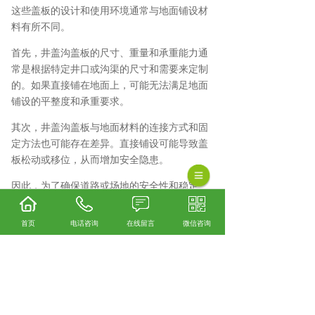
这些盖板的设计和使用环境通常与地面铺设材
料有所不同。
首先，井盖沟盖板的尺寸、重量和承重能力通
常是根据特定井口或沟渠的尺寸和需要来定制
的。如果直接铺在地面上，可能无法满足地面
铺设的平整度和承重要求。
其次，井盖沟盖板与地面材料的连接方式和固
定方法也可能存在差异。直接铺设可能导致盖
板松动或移位，从而增加安全隐患。
因此，为了确保道路或场地的安全性和稳定
性，建议选择适合地面铺设的专用材料，并按
照相关规范进行施工。
首页
电话咨询
在线留言
微信咨询
保山井盖哪家实惠？保山井盖厂家哪家好？保
山铸铁井盖怎么样？云南云飞扬建材批发有限
公司专业提供保山井盖,保山井盖厂家,保山铸铁
井盖,保山井盖沟盖板,
相关标签：
井盖沟盖板
,